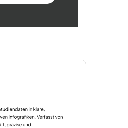
nen
-
tudiendaten in klare,
iven Infografiken. Verfasst von
ft, präzise und