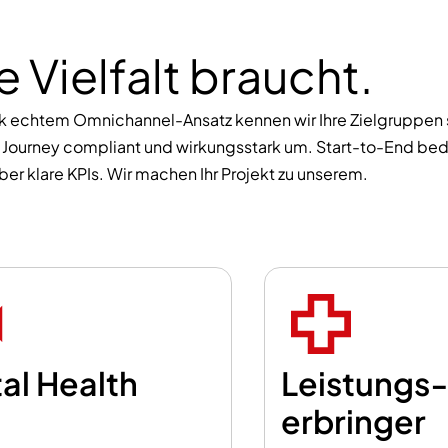
 Vielfalt braucht.
k echtem Omnichannel-Ansatz kennen wir Ihre Zielgruppen s
ourney compliant und wirkungsstark um. Start-to-End bede
er klare KPIs. Wir machen Ihr Projekt zu unserem.
tal Health
Leistungs­
erbringer