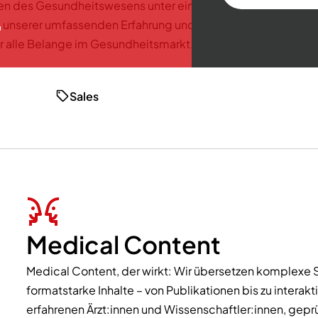
.
en des Gesundheitswesens unter einem Dach und bietet Ih
k unserer umfassenden Erfahrung und interdisziplinären
für alle Belange im Gesundheitsmarkt. Wir nennen es "end-to
Sales
Medical Content
Medical Content, der wirkt: Wir übersetzen komplexe S
formatstarke Inhalte – von Publikationen bis zu interakt
erfahrenen Ärzt:innen und Wissenschaftler:innen, geprü