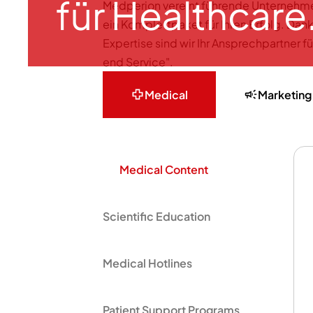
für Healthcare
Medperion vereint führende Unternehm
ein Komplettpaket für Ihren Erfolg. Dan
Expertise sind wir Ihr Ansprechpartner 
end Service".
Medical
Marketing
Medical Content
Scientific Education
Medical Hotlines
Patient Support Programs