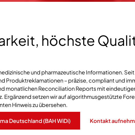
rkeit, höchste Qualit
ür medizinische und pharmazeutische Informationen. Sei
roduktreklamationen – präzise, compliant und immer 
d monatlichen Reconciliation Reports mit eindeutigen
. Ergänzend setzen wir auf algorithmusgestützte Forenk
anten Hinweis zu übersehen.
arma Deutschland (BAH WiDi)
Kontakt aufneh