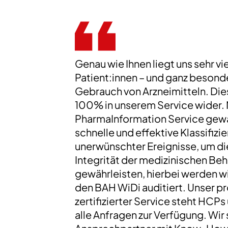
Genau wie Ihnen liegt uns sehr vi
Patient:innen – und ganz besond
Gebrauch von Arzneimitteln. Dies
100% in unserem Service wider.
PharmaInformation Service gewäh
schnelle und effektive Klassifiz
unerwünschter Ereignisse, um di
Integrität der medizinischen Be
gewährleisten, hierbei werden w
den BAH WiDi auditiert. Unser pr
zertifizierter Service steht HCPs
alle Anfragen zur Verfügung. Wir s