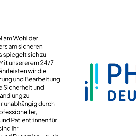
el am Wohl der
ers am sicheren
 spiegelt sich zu
 Mit unsererem 24/7
rleisten wir die
ierung und Bearbeitung
e Sicherheit und
handlung zu
ir unabhängig durch
ofessioneller,
 und Patient:innen für
ind Ihr