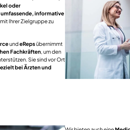
ikel oder
e
umfassende, informative
mit Ihrer Zielgruppe zu
orce
und
eReps
übernimmt
hen Fachkräften
, um den
terstützen. Sie sind vor Ort
ezielt bei Ärzten und
Wir bieten auch eine
Medic