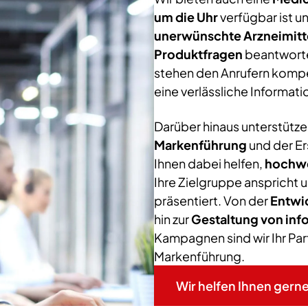
um die Uhr
verfügbar ist u
unerwünschte Arzneimit
Produktfragen
beantwortet
stehen den Anrufern kompe
eine verlässliche Informati
Darüber hinaus unterstützen
Markenführung
und der Er
Ihnen dabei helfen,
hochwe
Ihre Zielgruppe anspricht 
präsentiert. Von der
Entwi
hin zur
Gestaltung von inf
Kampagnen sind wir Ihr Part
Markenführung.
Wir helfen Ihnen gerne