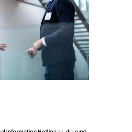
al Information Hotline
an, die
rund