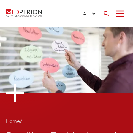
AT
Home