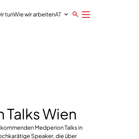
AT
ir tun
Wie wir arbeiten
 Talks Wien
e kommenden Medperion Talks in
hochkarätige Speaker, die über